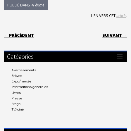
PUBLIÉ DANS
<Périmé
LIEN VERS CET
article
.
POST NAVIGATION
← PRÉCÉDENT
SUIVANT →
Catégories
Avertissements
Brèves
Expo/musée
Informations générales
Livres
Presse
Stage
TV/ciné