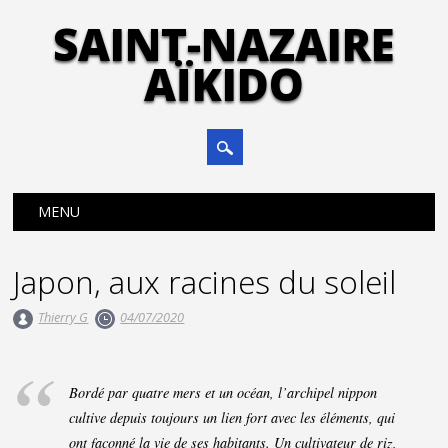
SAINT-NAZAIRE
AÏKIDO
Main menu
Skip
MENU
to
content
Japon, aux racines du soleil
Thierry G
04/07/2020
Bordé par quatre mers et un océan, l’archipel nippon
cultive depuis toujours un lien fort avec les éléments, qui
ont façonné la vie de ses habitants. Un cultivateur de riz,