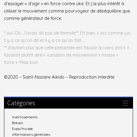
d’essayer « d’agir » en force contre uke. Et j’ai plus intérêt à
utiliser le mouvement comme pourvoyeur de déséquilibre que
comme générateur de force.
* oui. Ok. J’avais dit pas de formule**. Eh bien, c’est comme ça.
Il y a ce qu’on dit et il y a ce qu’on fait…
** d’autant plus que celle présentée est fausse au sens strict. Il
faudrait plutôt dire « variation de mouvement x masse =
force ». Mais bon.
©2020 – Saint-Nazaire Aïkido – Reproduction interdite
Catégories
Avertissements
Brèves
Expo/musée
Informations générales