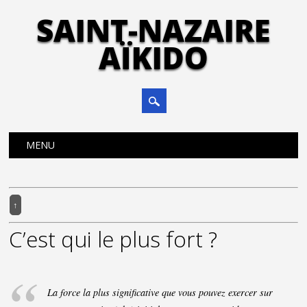
SAINT-NAZAIRE
AÏKIDO
Main menu
Skip
MENU
to
content
↑
C’est qui le plus fort ?
La force la plus significative que vous pouvez exercer sur