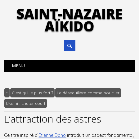
SAINT-NAZAIRE
AÏKIDO
Main menu
Skip
MENU
to
content
↑
C'est qui le plus fort ?
Le déséquilibre comme bouclier
Ukemi : chuter court
L’attraction des astres
Ce titre inspiré d’
Etienne Daho
introduit un aspect fondamental,