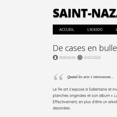
SAINT-NAZ
Main menu
Skip
ACCUEIL
L’AÏKIDO
to
content
De cases en bull
Webmestre
05/05/2026
Quand les arts s’entrecasent…
Le 9e art s’expose à Sallertaine et i
planches originales et son album «
L
Effectivement, en plus d’être un aïk
dessinées.