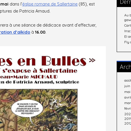
Dern
0 mai
dans l’
église romane de Sallertaine
(85), est
lptures de Patricia Arnaud.
Au b
gaw
ivrera à une séance de dédicace avant d’effectuer,
Cart
Insc
ation d’aïkido
à
16.00
.
El a
Fly 
Arch
aoû
jui
mai
avri
mar
févr
202
201
201