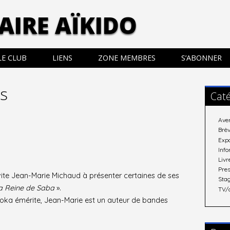
AIRE AÏKIDO
LE CLUB
LIENS
ZONE MEMBRES
S’ABONNER
es
Caté
Ave
Brè
Exp
Inf
Livr
Pre
nvite Jean-Marie Michaud à présenter certaines de ses
Sta
a Reine de Saba
».
TV/
idoka émérite, Jean-Marie est un auteur de bandes