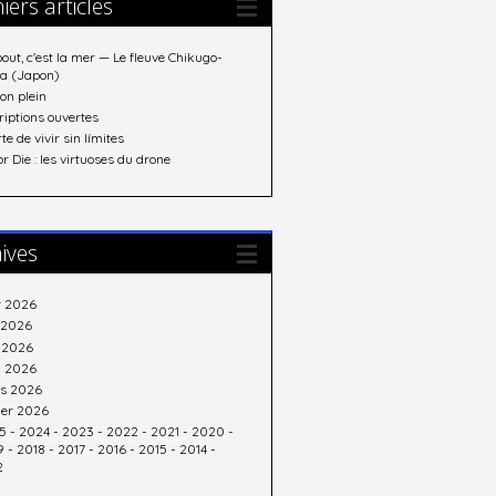
iers articles
out, c'est la mer — Le fleuve Chikugo-
a (Japon)
on plein
riptions ouvertes
rte de vivir sin límites
or Die : les virtuoses du drone
ives
t 2026
n 2026
 2026
l 2026
s 2026
ier 2026
5
-
2024
-
2023
-
2022
-
2021
-
2020
-
9
-
2018
-
2017
-
2016
-
2015
-
2014
-
2