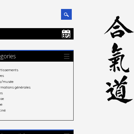
gories
rtissements
ves
o/musée
ormations générales
es
sse
ge
ciné